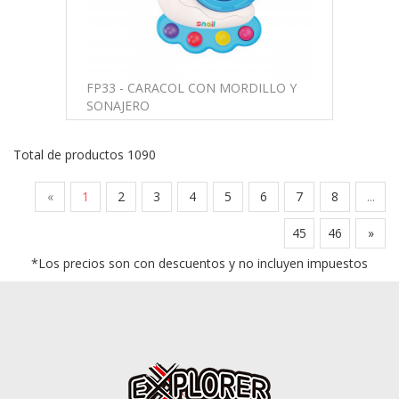
FP33 - CARACOL CON MORDILLO Y
SONAJERO
Total de productos 1090
«
1
2
3
4
5
6
7
8
...
45
46
»
*Los precios son con descuentos y no incluyen impuestos