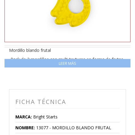
Mordillo blando frutal
-Pack de 3 mordillos con multi texturas en forma de frutas
LEER MÁS
-Libres de BPA
-Para bebes de 3 meses en adelante
FICHA TÉCNICA
MARCA:
Bright Starts
NOMBRE:
13077 - MORDILLO BLANDO FRUTAL