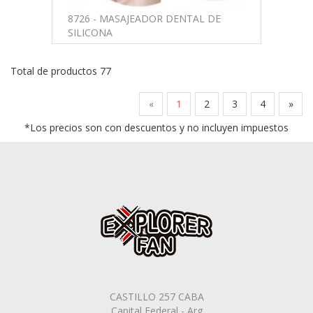
8726 - MASAJEADOR DENTAL DE
SILICONA
Total de productos 77
«
1
2
3
4
»
*Los precios son con descuentos y no incluyen impuestos
CASTILLO 257 CABA
Capital Federal - Arg