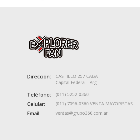
Dirección:
CASTILLO 257 CABA
Capital Federal - Arg
Teléfono:
(011) 5252-0360
Celular:
(011) 7096-0360 VENTA MAYORISTAS
Email:
ventas@grupo360.com.ar